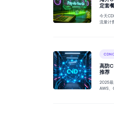
定套
今天C
流量计费
CDN0
高防
推荐
2025
AWS、