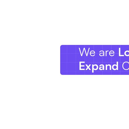
We are
L
Expand
O