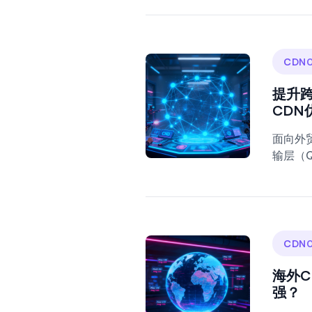
CDN0
提升
CDN
面向外贸
输层（Q
CDN0
海外
强？