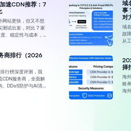
域名
内加速CDN推荐：7
事
比
对
外网站更快，但又不想
域名
测试出发，对比 7 家
故
的速度、稳定性与成本，
从
内加速方案。
通过
务商排行（2026
2
择
务商排行榜深度评测，我
海
流CDN服务商，全面解
账单
、DDoS防护与AI清
海
发者选择最合适的全球
宜