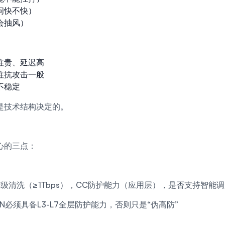
问快不快）
会抽风）
往贵、延迟高
往抗攻击一般
不稳定
是技术结构决定的。
心的三点：
清洗（≥1Tbps），CC防护能力（应用层），是否支持智能调度 / 
N必须具备L3-L7全层防护能力，否则只是“伪高防”