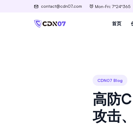
contact@cdn07.com
Mon-Fri: 7*24*365
首页
CDN07 Blog
高防
攻击