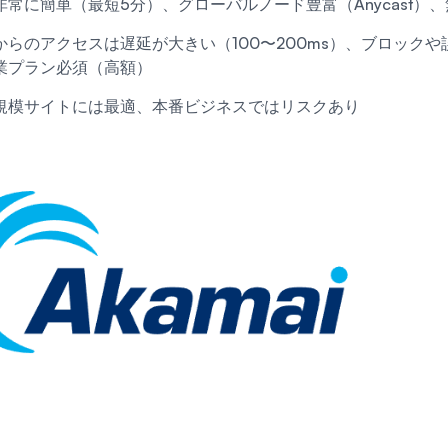
非常に簡単（最短5分）、グローバルノード豊富（Anycast）
からのアクセスは遅延が大きい（100〜200ms）、ブロック
業プラン必須（高額）
規模サイトには最適、本番ビジネスではリスクあり