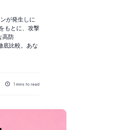
ウンが発生しに
をもとに、攻撃
な高防
）を徹底比較。あな
1 mins to read