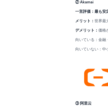
②
Akamai
一言評価：最も安
メリット：
世界最
デメリット：
価格
向いている：金融
向いていない：中
③
阿里云