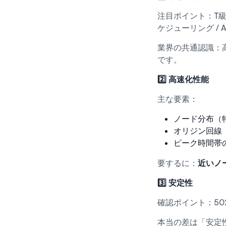
注目ポイント：T級
ケジューリング / A
業界の共通認識：高
です。
2️⃣ 高速化性能
主な要素：
ノード分布（
オリジン回線（C
ピーク時間帯
要するに：
近いノー
3️⃣ 安定性
確認ポイント：5
本当の差は「安定