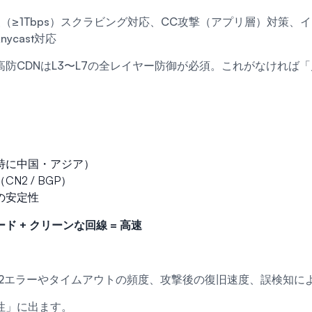
（≥1Tbps）スクラビング対応、CC攻撃（アプリ層）対策、
nycast対応
防CDNはL3〜L7の全レイヤー防御が必須。これがなければ
特に中国・アジア）
N2 / BGP）
の安定性
ド + クリーンな回線 = 高速
02エラーやタイムアウトの頻度、攻撃後の復旧速度、誤検知に
性」に出ます。