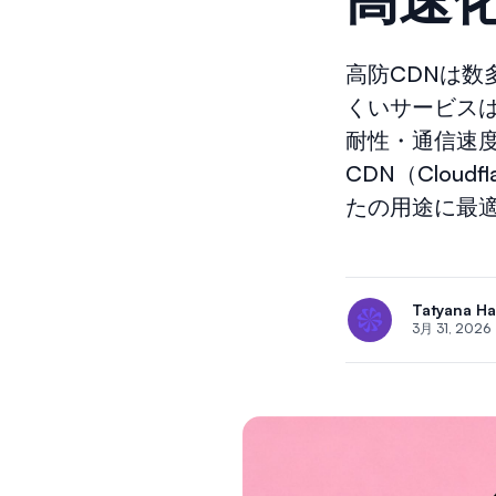
高防CDNは
くいサービス
耐性・通信速
CDN（Clou
たの用途に最
Tatyana H
3月 31, 2026