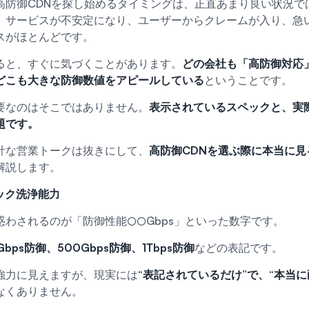
高防御CDNを探し始めるタイミングは、正直あまり良い状況で
、サービスが不安定になり、ユーザーからクレームが入り、急
スがほとんどです。
ると、すぐに気づくことがあります。
どの会社も「高防御対応
どこも大きな防御数値をアピールしている
ということです。
要なのはそこではありません。
表示されているスペックと、実
題です。
計な営業トークは抜きにして、
高防御CDNを選ぶ際に本当に見
解説します。
ィック洗浄能力
惑わされるのが「防御性能○○Gbps」といった数字です。
Gbps防御、500Gbps防御、1Tbps防御
などの表記です。
強力に見えますが、現実には
“表記されているだけ”で、“本当
なくありません。