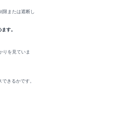
制限または遮断し
めます。
かりを見ていま
スできるかです。