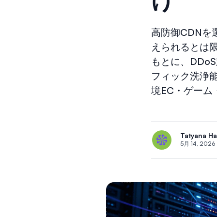
高防御CDN
えられるとは
もとに、DDo
フィック洗浄
境EC・ゲー
Tatyana H
5月 14, 2026