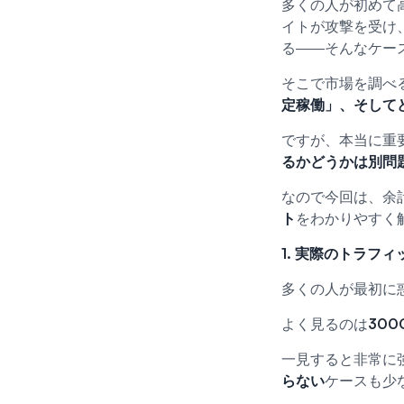
多くの人が初めて
イトが攻撃を受け
る――そんなケー
そこで市場を調べ
定稼働」、そして
ですが、本当に重
るかどうかは別問
なので今回は、余
ト
をわかりやすく
1. 実際のトラフ
多くの人が最初に
よく見るのは
300
一見すると非常に
らない
ケースも少