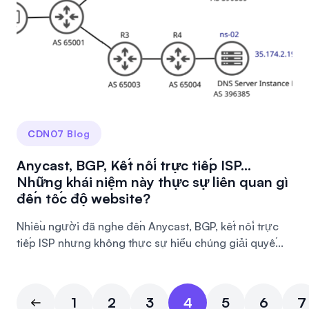
CDN07 Blog
Anycast, BGP, Kết nối trực tiếp ISP...
Những khái niệm này thực sự liên quan gì
đến tốc độ website?
Nhiều người đã nghe đến Anycast, BGP, kết nối trực
tiếp ISP nhưng không thực sự hiểu chúng giải quyế...
1
2
3
4
5
6
7