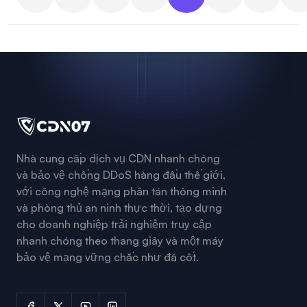
Nhà cung cấp dịch vụ CDN nhanh chóng
và bảo vệ chống DDoS hàng đầu thế giới,
với công nghệ mạng phân tán thông minh
và phòng thủ an ninh thực thời, tạo dựng
cho doanh nghiệp trải nghiệm truy cập
nhanh chóng theo thang giây và một máy
bảo vệ mạng vững chắc như đá cốt.