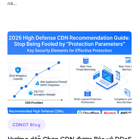
nà...
CDN07 Blog
Hướng dẫn Chọn CDN được Bảo vệ DDoS