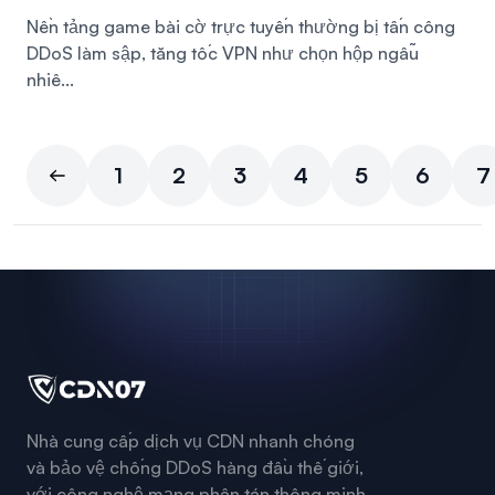
Nền tảng game bài cờ trực tuyến thường bị tấn công
DDoS làm sập, tăng tốc VPN như chọn hộp ngẫu
nhiê...
1
2
3
4
5
6
7
Nhà cung cấp dịch vụ CDN nhanh chóng
và bảo vệ chống DDoS hàng đầu thế giới,
với công nghệ mạng phân tán thông minh