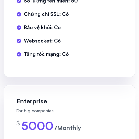
Số lượng tên miền: 50
Chứng chỉ SSL: Có
Bảo vệ khối: Có
Websocket: Có
Tăng tốc mạng: Có
Enterprise
For big companies
5000
$
/Monthly