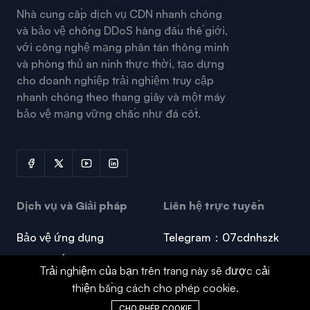
Nhà cung cấp dịch vụ CDN nhanh chóng
và bảo vệ chống DDoS hàng đầu thế giới,
với công nghệ mạng phân tán thông minh
và phòng thủ an ninh thực thời, tạo dựng
cho doanh nghiệp trải nghiệm truy cập
nhanh chóng theo thang giây và một máy
bảo vệ mạng vững chắc như đá cốt.
Dịch vụ và Giải pháp
Liên hệ trực tuyến
Bảo vệ ứng dụng
Telegram：07cdnhszk
CDN chống DDoS cao
mail：
Trải nghiệm của bạn trên trang này sẽ được cải
cdn07@gmail.com
Máy chủ phòng thủ cao
thiện bằng cách cho phép cookie.
Whatsapp：07cdnhs
Kế hoạch trò chơi
CHO PHÉP COOKIE