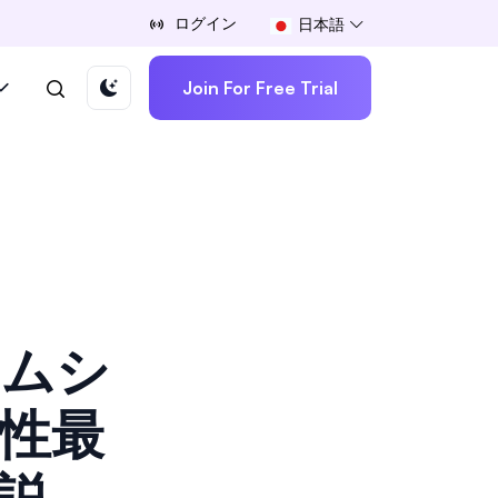
ログイン
日本語
Join For Free Trial
ームシ
性最
説