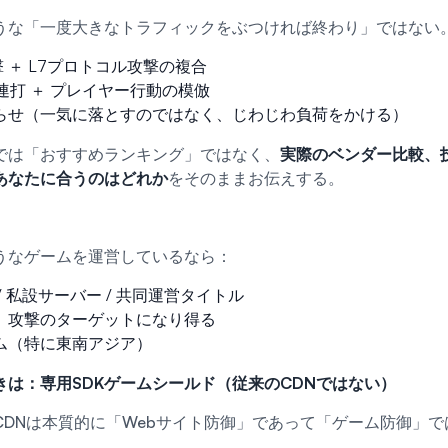
うな「一度大きなトラフィックをぶつければ終わり」ではない
撃 ＋ L7プロトコル攻撃の複合
PI連打 ＋ プレイヤー行動の模倣
らせ（一気に落とすのではなく、じわじわ負荷をかける）
では「おすすめランキング」ではなく、
実際のベンダー比較、
あなたに合うのはどれか
をそのままお伝えする。
うなゲームを運営しているなら：
/ 私設サーバー / 共同運営タイトル
、攻撃のターゲットになり得る
ム（特に東南アジア）
きは：専用SDKゲームシールド（従来のCDNではない）
CDNは本質的に「Webサイト防御」であって「ゲーム防御」