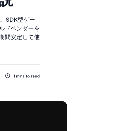
。SDK型ゲー
ルドベンダーを
期間安定して使
1 mins to read