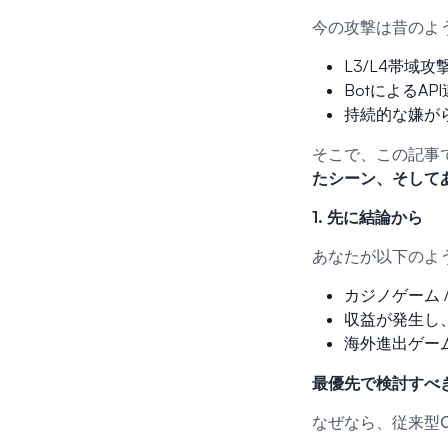
今の攻撃は昔のよ
L3/L4帯域攻
BotによるA
持続的な嫌が
そこで、この記事
たシーン、そして
1. 先に結論から
あなたが以下のよ
カジノゲーム 
収益が発生し
海外進出ゲー
最優先で検討すべ
なぜなら、従来型