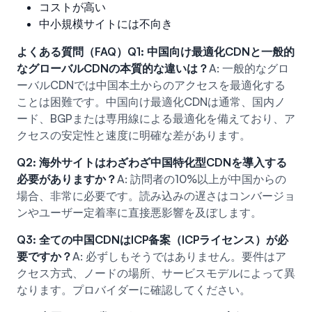
コストが高い
中小規模サイトには不向き
よくある質問（FAQ）
Q1: 中国向け最適化CDNと一般的
なグローバルCDNの本質的な違いは？
A: 一般的なグロ
ーバルCDNでは中国本土からのアクセスを最適化する
ことは困難です。中国向け最適化CDNは通常、国内ノ
ード、BGPまたは専用線による最適化を備えており、ア
クセスの安定性と速度に明確な差があります。
Q2: 海外サイトはわざわざ中国特化型CDNを導入する
必要がありますか？
A: 訪問者の10%以上が中国からの
場合、非常に必要です。読み込みの遅さはコンバージョ
ンやユーザー定着率に直接悪影響を及ぼします。
Q3: 全ての中国CDNはICP备案（ICPライセンス）が必
要ですか？
A: 必ずしもそうではありません。要件はア
クセス方式、ノードの場所、サービスモデルによって異
なります。プロバイダーに確認してください。