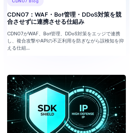
CDN07 Blog
CDN07：WAF・Bot管理・DDoS対策を競
合させずに連携させる仕組み
CDN07がWAF、Bot管理、DDoS対策をエッジで連携
し、複合攻撃やAPIの不正利用を防ぎながら誤検知を抑
える仕組...