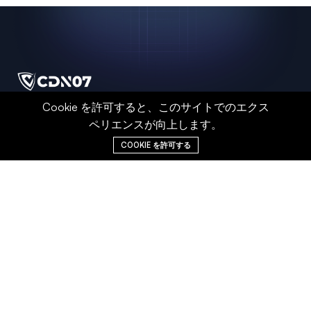
Cookie を許可すると、このサイトでのエクス
世界をリードする CDN アクセラレーション
ペリエンスが向上します。
と DDoS 防護サービスプロバイダーは、イ
ンテリジェント分散型ネットワークとリア
COOKIE を許可する
ルタイムセキュリティ防御技術により、企
業にミリ秒単位の超高速アクセスと固若金
湯のネットワークシールドを提供します。
サービスとソリューショ
オンラインサポート
ン