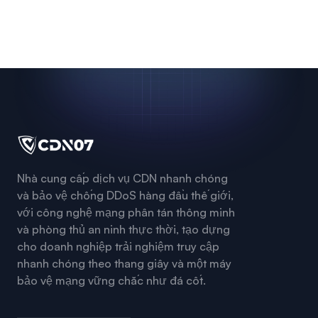
Nhà cung cấp dịch vụ CDN nhanh chóng
và bảo vệ chống DDoS hàng đầu thế giới,
với công nghệ mạng phân tán thông minh
và phòng thủ an ninh thực thời, tạo dựng
cho doanh nghiệp trải nghiệm truy cập
nhanh chóng theo thang giây và một máy
bảo vệ mạng vững chắc như đá cốt.