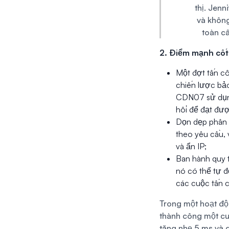
thị. Jen
và không
toàn c
2. Điểm mạnh cốt 
Một đợt tấn c
chiến lược bảo
CDN07 sử dụng
hồi để đạt đư
Dọn dẹp phân 
theo yêu cầu,
và ẩn IP;
Ban hành quy 
nó có thể tự đ
các cuộc tấn c
Trong một hoạt độ
thành công một cuộ
tăng nhẹ 5 ms và d