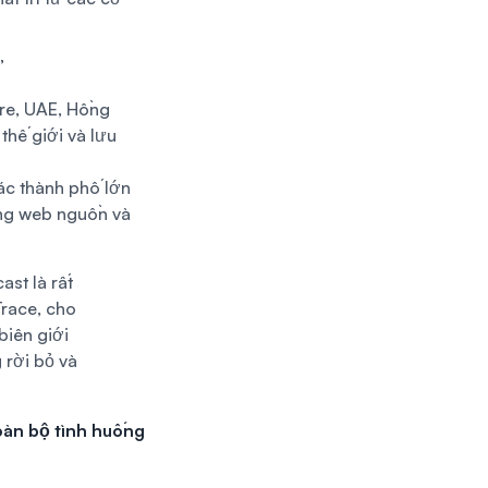
”
re, UAE, Hồng
thế giới và lưu
ác thành phố lớn
ang web nguồn và
ast là rất
Trace, cho
biên giới
 rời bỏ và
oàn bộ tình huống