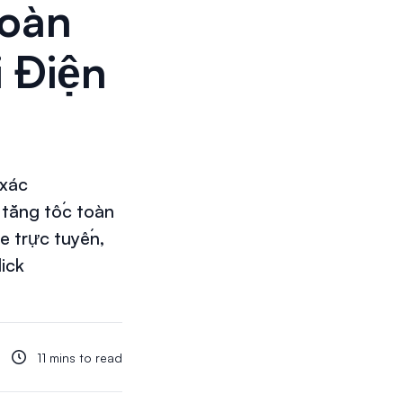
Toàn
 Điện
xác
 tăng tốc toàn
e trực tuyến,
lick
11 mins to read