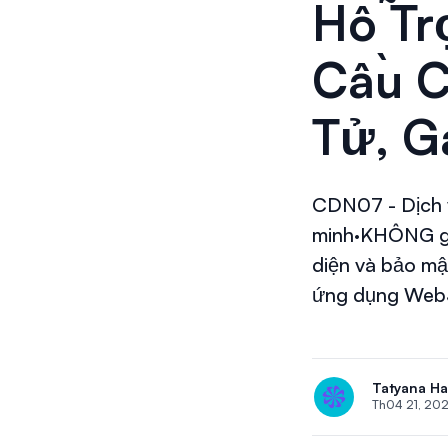
Hỗ Tr
Cầu C
Tử, 
CDN07 - Dịch
minh·KHÔNG gi
diện và bảo mậ
ứng dụng Web3.0
Tatyana H
Th04 21, 20