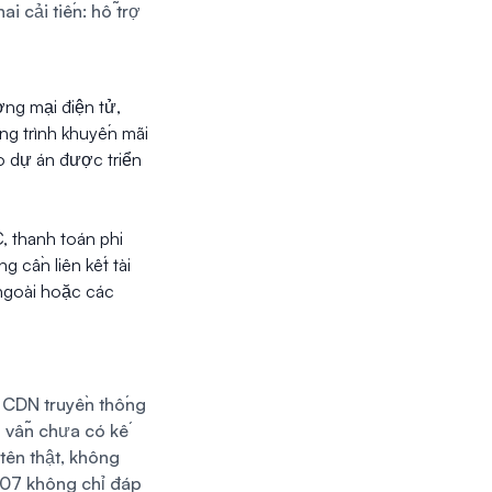
i cải tiến: hỗ trợ
ng mại điện tử,
ng trình khuyến mãi
o dự án được triển
, thanh toán phi
g cần liên kết tài
ngoài hoặc các
p CDN truyền thống
g vẫn chưa có kế
tên thật, không
N07 không chỉ đáp