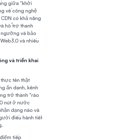
ằng giữa "khởi
ong về công nghệ
p CDN có khả năng
à hỗ trợ thanh
ạn ngưỡng và bảo
g Web3.0 và nhiều
ng và triển khai
thực tên thật
ông ẩn danh, kênh
ng trở thành "rào
50 nút ở nước
 nhận dạng nào và
gười điều hành tiết
g.
 điểm tiếp