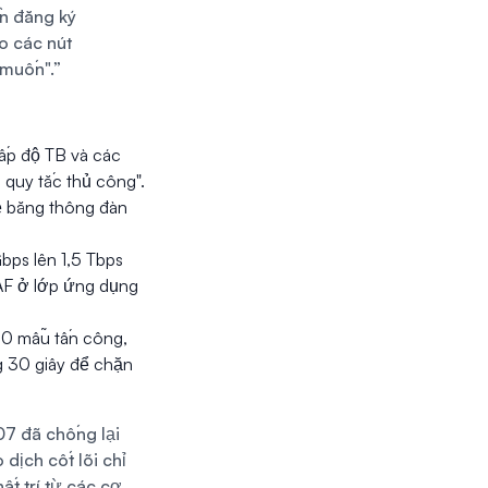
ần đăng ký
o các nút
 muốn".”
ấp độ TB và các
 quy tắc thủ công".
ệ băng thông đàn
bps lên 1,5 Tbps
AF ở lớp ứng dụng
00 mẫu tấn công,
g 30 giây để chặn
07 đã chống lại
dịch cốt lõi chỉ
t trí từ các cơ