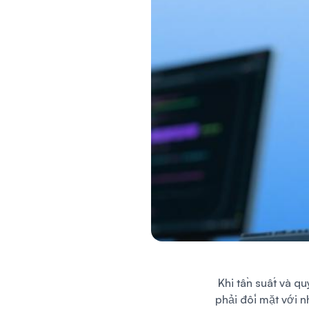
Khi tần suất và q
phải đối mặt với n