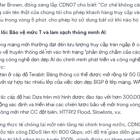
nifer Brown, đồng sáng lập CDN07 cho biết: "Cơ chế không c
 cần tên thật của chúng tôi cho phép khách hàng truy cập và
ầu trong vòng 5 phút, cho phép họ sử dụng bất cứ khi nào họ
lõi: Bảo vệ mức T và làm sạch thông minh AI
ông mạng mới thường đạt đến lưu lượng truy cập tràn ngập ở c
 vệ truyền thống dễ rơi vào tình trạng "phản ứng chậm của các
 công nghệ dọn dẹp AI do chính mình phát triển và công ngh
ợc:
tán ở cấp độ Terabit: Băng thông có thể được mở rộng từ 50 G
 với sự hợp tác nhiều lớp của việc dọn dẹp BGP ở lớp mạng, W
tắc cấp độ hai: Dựa trên mô hình được đào tạo với hơn 300.0
ộng xác định và triển khai các chiến lược bảo vệ mới trong vòn
ông mới như CC đột biến, HTTP/2 Flood, Slowloris, v.v.
ng thực tế chống lại một nền tảng tài chính trong nước, CDN
c tấn công DDoS lên tới 800 Gbps, với độ trễ giao diện giao 
uy trì khả năng trực tuyến 100%, giành được sự khen ngợi nhấ