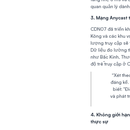
quan quản lý dành
3. Mạng Anycast 
CDN07 đã triển kh
Kông và các khu vự
lượng truy cập sẽ 
Dữ liệu đo lường 
như Bắc Kinh, Thư
độ trễ truy cập ở
“Xét the
đáng kể.
biết: "Đ
và phát t
4. Không giới hạn
thực sự