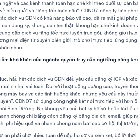
 ngặt và các kênh thanh toán hạn chế khi theo đuổi sự cân b
vệ hiệu quả" và "tăng tốc toàn cầu". CDN07, công ty tiên ph
ác dịch vụ CDN có khả năng bảo vệ cao, đã ra mắt giải phá
 cần đăng ký, không cần tên thật, không hạn chế kinh doanh v
cung cấp dịch vụ tăng tốc trực tuyến trọn gói, không giới h
ơng mại điện tử xuyên biên giới, trò chơi trực tiếp, ứng dụn
khác nhau.
 điểm khó khăn của ngành: quyền truy cập ngưỡng bằng khô
ục, hầu hết các dịch vụ CDN đều yêu cầu đăng ký ICP và xác 
, mất ít nhất vài tuần. Đối với hoạt động quảng cáo, truyền th
sóng máy bay và các tình huống khác, những yêu cầu này thườ
 tuyến". CDN07 sử dụng công nghệ kết nối trực tiếp với hơn 
hái Bình Dương. Nó không yêu cầu bất kỳ hồ sơ hoặc tài liệu
nhanh chóng chỉ bằng cách đăng ký bằng địa chỉ email, giúp n
chi phí hiệu quả và nhanh chóng nắm bắt các cơ hội thị trườn
ự án phải chờ nhiều tuần để nộp hồ sơ và xem xét, bỏ lỡ thời