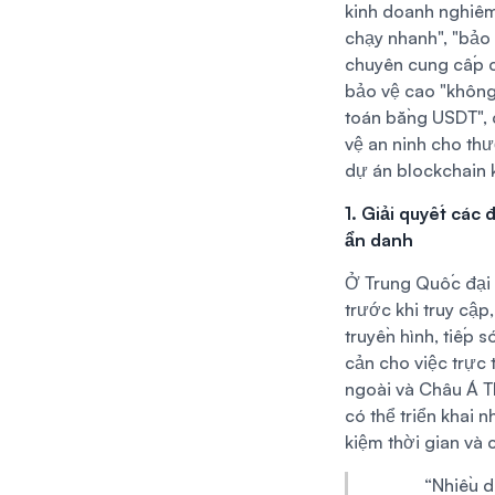
kinh doanh nghiêm
chạy nhanh", "bảo 
chuyên cung cấp c
bảo vệ cao "không
toán bằng USDT", 
vệ an ninh cho thư
dự án blockchain 
1. Giải quyết các
ẩn danh
Ở Trung Quốc đại l
trước khi truy cập
truyền hình, tiếp 
cản cho việc trực
ngoài và Châu Á T
có thể triển khai 
kiệm thời gian và 
“Nhiều d