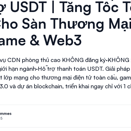
ợ USDT | Tăng Tốc 
ho Sàn Thương Mại
Game & Web3
 vụ CDN phòng thủ cao KHÔNG đăng ký·KHÔNG 
ới hạn ngành·Hỗ trợ thanh toán USDT. Giải pháp
t lớp mạng cho thương mại điện tử toàn cầu, gam
 và dự án blockchain, triển khai ngay chỉ với 1 c
ammes
25