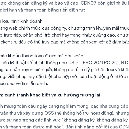
ợc không cần đăng ký và bảo vệ cao, CDN07 còn giới thiệu ha
iới hạn và thanh toán bằng tiền điện tử:
 loại hình kinh doanh
rang web chính thức của công ty, chương trình khuyến mãi thươ
o trực tiếp, phân phối trò chơi hay trang nhảy quảng cáo, chươ
ckchain, đều có thể truy cập mà không cần xem xét để đảm bả
các khoản thanh toán được mã hóa khác
i tiền kỹ thuật số chính thống như USDT (ERC‑20/TRC‑20), BTC
g rào cản xuyên biên giới, không có rủi ro tỷ giá hối đoái và khôn
ng. Giải pháp này đặc biệt phù hợp với các hoạt động ở nước 
ầu cao về tính ẩn danh.
h: cạnh tranh khác biệt và xu hướng tương lai
ninh mạng toàn cầu ngày càng nghiêm trọng, các nhà cung cấ
tuân thủ và xây dựng OSS (hệ thống hỗ trợ hoạt động), nhưn
hực sự nào trong các lĩnh vực "không đăng ký, không đăng ký 
h và thanh toán được mã hóa". Bốn tính năng cốt lõi của CD