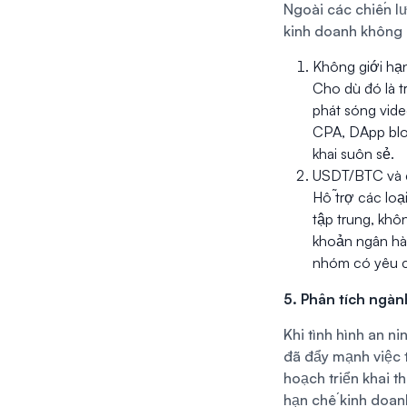
Ngoài các chiến lư
kinh doanh không g
Không giới hạn
Cho dù đó là t
phát sóng vide
CPA, DApp blo
khai suôn sẻ.
USDT/BTC và 
Hỗ trợ các loạ
tập trung, khôn
khoản ngân hà
nhóm có yêu c
5. Phân tích ngàn
Khi tình hình an 
đã đẩy mạnh việc 
hoạch triển khai t
hạn chế kinh doan