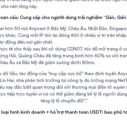
 cho nền tảng này.
toàn cầu: Cung cấp cho người dùng trải nghiệm “Gần, Gần
ai hơn 50 nút Anycast ở Bắc Mỹ, Châu Âu, Nhật Bản, Singapo
c khác. Cùng một IP tồn tại đồng thời ở nhiều vị trí trên khắp 
tự động đến nút gần nhất.
thực tế cho thấy sau khi sử dụng CDN07, tốc độ mở trang ở c
ợng Hải, Quảng Châu đã tăng trung bình hơn 60% so với tr
 Châu Âu và Bắc Mỹ đã giảm xuống dưới 80ms.
o dữ liệu, tác động của "truy cập cục bộ" theo định tuyến Anyc
 Lin Hai, nhà phân tích trưởng tại công ty đo lường mạng Net
iều này đặc biệt quan trọng đối với thương mại điện tử xuyên 
rực tiếp trực tuyến vì nó có thể giảm đáng kể tỷ lệ người dùng
tăng tỷ lệ chuyển đổi".”
 loại hình kinh doanh + hỗ trợ thanh toán USDT: bao phủ t