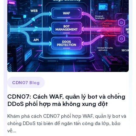
CDN07 Blog
CDN07: Cách WAF, quản lý bot và chống
DDoS phối hợp mà không xung đột
Khám phá cách CDN07 phối hợp WAF, quản lý bot và
chống DDoS tại biên để ngăn tấn công đa lớp, bảo
vệ...