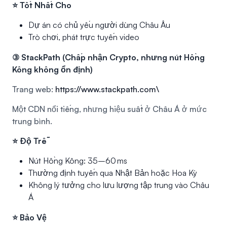
⭐ Tốt Nhất Cho
Dự án có chủ yếu người dùng Châu Âu
Trò chơi, phát trực tuyến video
③ StackPath (Chấp nhận Crypto, nhưng nút Hồng
Kông không ổn định)
Trang web:
https://www.stackpath.com\
Một CDN nổi tiếng, nhưng hiệu suất ở Châu Á ở mức
trung bình.
⭐ Độ Trễ
Nút Hồng Kông: 35–60 ms
Thường định tuyến qua Nhật Bản hoặc Hoa Kỳ
Không lý tưởng cho lưu lượng tập trung vào Châu
Á
⭐ Bảo Vệ