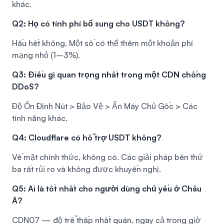
khác.
Q2: Họ có tính phí bổ sung cho USDT không?
Hầu hết không. Một số có thể thêm một khoản phí
mạng nhỏ (1–3%).
Q3: Điều gì quan trọng nhất trong một CDN chống
DDoS?
Độ Ổn Định Nút > Bảo Vệ > Ẩn Máy Chủ Gốc > Các
tính năng khác.
Q4: Cloudflare có hỗ trợ USDT không?
Về mặt chính thức, không có. Các giải pháp bên thứ
ba rất rủi ro và không được khuyến nghị.
Q5: Ai là tốt nhất cho người dùng chủ yếu ở Châu
Á?
CDN07 — độ trễ thấp nhất quán, ngay cả trong giờ