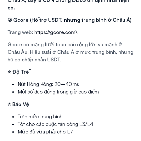
có.
② Gcore (Hỗ trợ USDT, nhưng trung bình ở Châu Á)
Trang web:
https://gcore.com\
Gcore có mạng lưới toàn cầu rộng lớn và mạnh ở
Châu Âu. Hiệu suất ở Châu Á ở mức trung bình, nhưng
họ có chấp nhận USDT.
⭐ Độ Trễ
Nút Hồng Kông: 20–40 ms
Một số dao động trong giờ cao điểm
⭐ Bảo Vệ
Trên mức trung bình
Tốt cho các cuộc tấn công L3/L4
Mức độ vừa phải cho L7