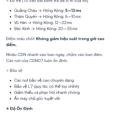
⭐ Độ trễ (Từ các bài kiểm tra đa vị trí của tôi)
Quảng Châu → Hồng Kông:
5–12 ms
Thâm Quyến → Hồng Kông: 6–10 ms
Vũ Hán → Hồng Kông: 12–22 ms
Bắc Kinh → Hồng Kông: 20–35 ms
Điểm mấu chốt:
Không giảm hiệu suất trong giờ cao
điểm.
Nhiều CDN nhanh vào ban ngày, chậm vào ban đêm.
Các nút của CDN07 luôn ổn định.
⭐ Bảo vệ
Các nút bảo vệ cao chuyên dụng
Bảo vệ L7 (quy tắc có thể tùy chỉnh)
Giảm thiểu và phục hồi nhanh chóng
Ẩn máy chủ gốc tuyệt vời
⭐ Độ Ổn Định