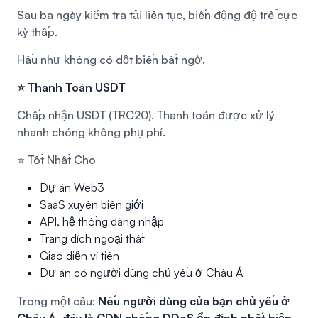
Sau ba ngày kiểm tra tải liên tục, biến động độ trễ cực
kỳ thấp.
Hầu như không có đột biến bất ngờ.
⭐ Thanh Toán USDT
Chấp nhận USDT (TRC20). Thanh toán được xử lý
nhanh chóng không phụ phí.
⭐ Tốt Nhất Cho
Dự án Web3
SaaS xuyên biên giới
API, hệ thống đăng nhập
Trang đích ngoại thất
Giao diện ví tiền
Dự án có người dùng chủ yếu ở Châu Á
Trong một câu:
Nếu người dùng của bạn chủ yếu ở
Châu Á, đây là CDN chống DDoS ổn định nhất hiện