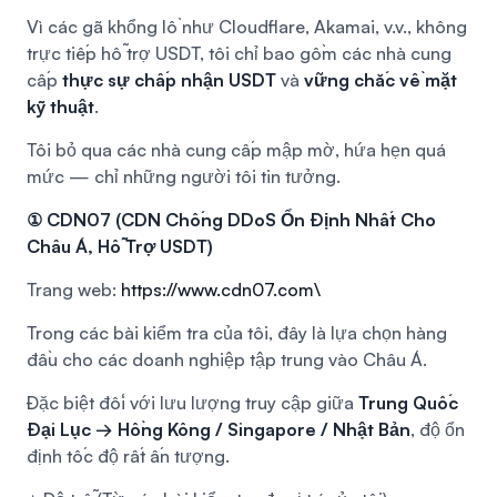
Vì các gã khổng lồ như Cloudflare, Akamai, v.v., không
trực tiếp hỗ trợ USDT, tôi chỉ bao gồm các nhà cung
cấp
thực sự chấp nhận USDT
và
vững chắc về mặt
kỹ thuật
.
Tôi bỏ qua các nhà cung cấp mập mờ, hứa hẹn quá
mức — chỉ những người tôi tin tưởng.
① CDN07 (CDN Chống DDoS Ổn Định Nhất Cho
Châu Á, Hỗ Trợ USDT)
Trang web:
https://www.cdn07.com\
Trong các bài kiểm tra của tôi, đây là lựa chọn hàng
đầu cho các doanh nghiệp tập trung vào Châu Á.
Đặc biệt đối với lưu lượng truy cập giữa
Trung Quốc
Đại Lục → Hồng Kông / Singapore / Nhật Bản
, độ ổn
định tốc độ rất ấn tượng.