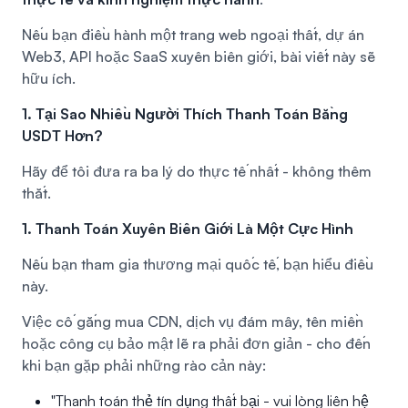
Nếu bạn điều hành một trang web ngoại thất, dự án
Web3, API hoặc SaaS xuyên biên giới, bài viết này sẽ
hữu ích.
1. Tại Sao Nhiều Người Thích Thanh Toán Bằng
USDT Hơn?
Hãy để tôi đưa ra ba lý do thực tế nhất - không thêm
thắt.
1. Thanh Toán Xuyên Biên Giới Là Một Cực Hình
Nếu bạn tham gia thương mại quốc tế, bạn hiểu điều
này.
Việc cố gắng mua CDN, dịch vụ đám mây, tên miền
hoặc công cụ bảo mật lẽ ra phải đơn giản - cho đến
khi bạn gặp phải những rào cản này:
"Thanh toán thẻ tín dụng thất bại - vui lòng liên hệ