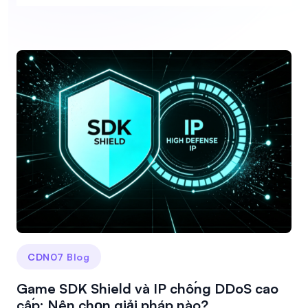
CDN07 Blog
Game SDK Shield và IP chống DDoS cao
cấp: Nên chọn giải pháp nào?