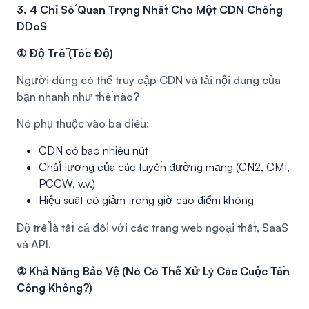
3. 4 Chỉ Số Quan Trọng Nhất Cho Một CDN Chống
DDoS
① Độ Trễ (Tốc Độ)
Người dùng có thể truy cập CDN và tải nội dung của
bạn nhanh như thế nào?
Nó phụ thuộc vào ba điều:
CDN có bao nhiêu nút
Chất lượng của các tuyến đường mạng (
CN2
,
CMI
,
PCCW
, v.v.)
Hiệu suất có giảm trong giờ cao điểm không
Độ trễ là tất cả đối với các trang web ngoại thất, SaaS
và API.
② Khả Năng Bảo Vệ (Nó Có Thể Xử Lý Các Cuộc Tấn
Công Không?)