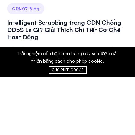
CDN07 Blog
Intelligent Scrubbing trong CDN Chống
DDoS Là Gì? Giải Thích Chi Tiết Cơ Chế
Hoạt Động
Hầu hết các nhà cung cấp CDN chống DDoS đều giới
Trải nghiệm của bạn trên trang này sẽ được cải
thiệu tính năng "Intelligent Scrubbing", nhưng rất...
thiện bằng cách cho phép cookie.
CHO PHÉP COOKIE
Nhà cung cấp dịch vụ CDN nhanh chóng
và bảo vệ chống DDoS hàng đầu thế giới,