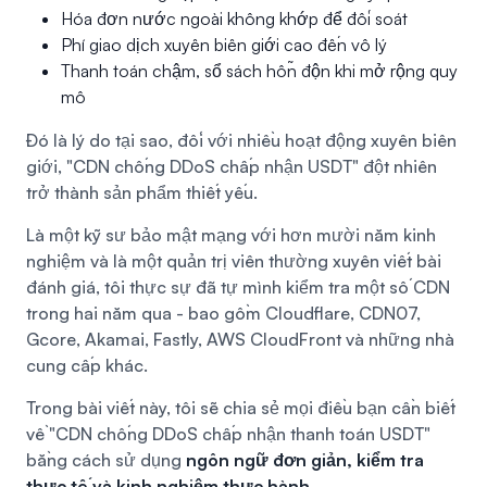
Hóa đơn nước ngoài không khớp để đối soát
Phí giao dịch xuyên biên giới cao đến vô lý
Thanh toán chậm, sổ sách hỗn độn khi mở rộng quy
mô
Đó là lý do tại sao, đối với nhiều hoạt động xuyên biên
giới, "CDN chống DDoS chấp nhận USDT" đột nhiên
trở thành sản phẩm thiết yếu.
Là một kỹ sư bảo mật mạng với hơn mười năm kinh
nghiệm và là một quản trị viên thường xuyên viết bài
đánh giá, tôi thực sự đã tự mình kiểm tra một số CDN
trong hai năm qua - bao gồm Cloudflare, CDN07,
Gcore, Akamai, Fastly, AWS CloudFront và những nhà
cung cấp khác.
Trong bài viết này, tôi sẽ chia sẻ mọi điều bạn cần biết
về "CDN chống DDoS chấp nhận thanh toán USDT"
bằng cách sử dụng
ngôn ngữ đơn giản, kiểm tra
thực tế và kinh nghiệm thực hành
.