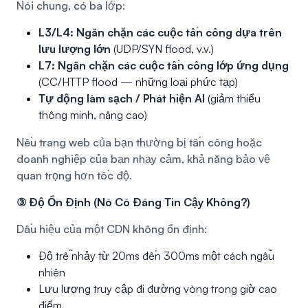
Nói chung, có ba lớp:
L3/L4: Ngăn chặn các cuộc tấn công dựa trên
lưu lượng lớn
(UDP/SYN flood, v.v.)
L7: Ngăn chặn các cuộc tấn công lớp ứng dụng
(CC/HTTP flood — những loại phức tạp)
Tự động làm sạch / Phát hiện AI
(giảm thiểu
thông minh, nâng cao)
Nếu trang web của bạn thường bị tấn công hoặc
doanh nghiệp của bạn nhạy cảm, khả năng bảo vệ
quan trọng hơn tốc độ.
③ Độ Ổn Định (Nó Có Đáng Tin Cậy Không?)
Dấu hiệu của một CDN không ổn định:
Độ trễ nhảy từ 20ms đến 300ms một cách ngẫu
nhiên
Lưu lượng truy cập đi đường vòng trong giờ cao
điểm