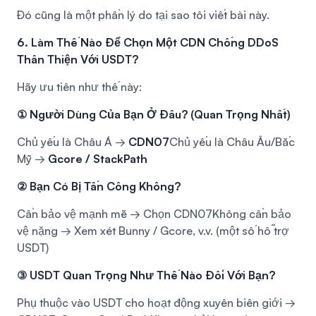
Đó cũng là một phần lý do tại sao tôi viết bài này.
6. Làm Thế Nào Để Chọn Một CDN Chống DDoS
Thân Thiện Với USDT?
Hãy ưu tiên như thế này:
① Người Dùng Của Bạn Ở Đâu? (Quan Trọng Nhất)
Chủ yếu là Châu Á →
CDN07
Chủ yếu là Châu Âu/Bắc
Mỹ →
Gcore / StackPath
② Bạn Có Bị Tấn Công Không?
Cần bảo vệ mạnh mẽ → Chọn CDN07
Không cần bảo
vệ nặng → Xem xét Bunny / Gcore, v.v. (một số hỗ trợ
USDT)
③ USDT Quan Trọng Như Thế Nào Đối Với Bạn?
Phụ thuộc vào USDT cho hoạt động xuyên biên giới →