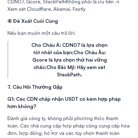
CDN07, Gcore, StackPath
Không phải là ưu tiên →
Xem xét Cloudflare, Akamai, Fastly
④ Đề Xuất Cuối Cùng
Nếu bạn muốn một câu trả lời:
Cho Châu Á: CDN07 là lựa chọn
tốt nhất của bạn;
Cho Châu Âu:
Gcore là lựa chọn thứ hai vững
chắc;
Cho Bắc Mỹ: Hãy xem xét
StackPath.
7. Câu Hỏi Thường Gặp
Q1: Các CDN chấp nhận USDT có kém hợp pháp
hơn không?
Đánh giá công ty, không phải phương thức thanh
toán. Các nhà cung cấp hợp pháp cũng cung cấp hóa
đơn, hợp đồng, hỗ trợ và các tùy chọn thanh toán