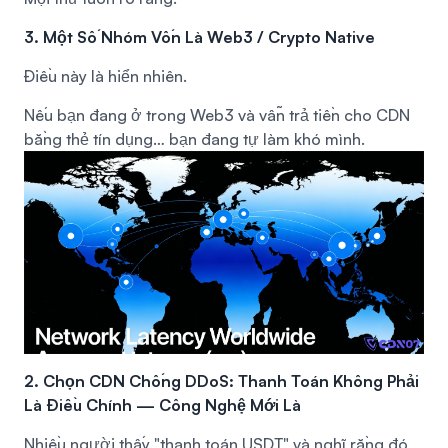
3. Một Số Nhóm Vốn Là Web3 / Crypto Native
Điều này là hiển nhiên.
Nếu bạn đang ở trong Web3 và vẫn trả tiền cho CDN
bằng thẻ tín dụng… bạn đang tự làm khó mình.
2. Chọn CDN Chống DDoS: Thanh Toán Không Phải
Là Điều Chính — Công Nghệ Mới Là
Nhiều người thấy "thanh toán USDT" và nghĩ rằng đó