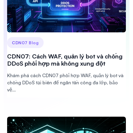
CDN07 Blog
CDN07: Cách WAF, quản lý bot và chống
DDoS phối hợp mà không xung đột
Khám phá cách CDN07 phối hợp WAF, quản lý bot và
chống DDoS tại biên để ngăn tấn công đa lớp, bảo
vệ...