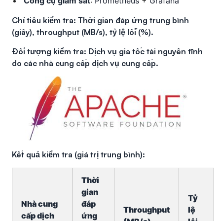
Công cụ giám sát
:
Prometheus
+
Grafana
Chỉ tiêu kiểm tra: Thời gian đáp ứng trung bình
(giây), throughput (MB/s), tỷ lệ lỗi (%).
Đối tượng kiểm tra: Dịch vụ gia tốc tài nguyên tĩnh
do các nhà cung cấp dịch vụ cung cấp.
Kết quả kiểm tra (giá trị trung bình):
Thời
gian
Tỷ
Nhà cung
đáp
Throughput
lệ
cấp dịch
ứng