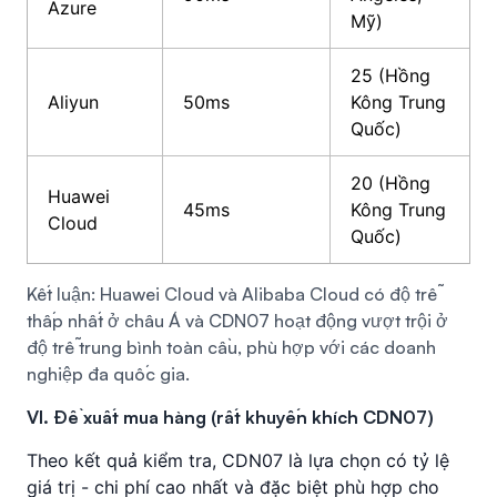
Azure
Mỹ)
25 (Hồng
Aliyun
50ms
Kông Trung
Quốc)
20 (Hồng
Huawei
45ms
Kông Trung
Cloud
Quốc)
Kết luận: Huawei Cloud và Alibaba Cloud có độ trễ
thấp nhất ở châu Á và CDN07 hoạt động vượt trội ở
độ trễ trung bình toàn cầu, phù hợp với các doanh
nghiệp đa quốc gia.
VI. Đề xuất mua hàng (rất khuyến khích CDN07)
Theo kết quả kiểm tra, CDN07 là lựa chọn có tỷ lệ
giá trị - chi phí cao nhất và đặc biệt phù hợp cho