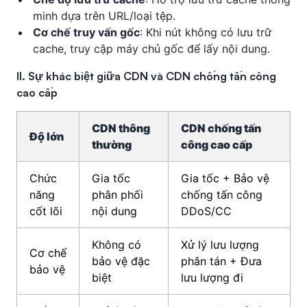
minh dựa trên URL/loại tệp.
Cơ chế truy vấn gốc
: Khi nút không có lưu trữ
cache, truy cập máy chủ gốc để lấy nội dung.
II. Sự khác biệt giữa CDN và CDN chống tấn công
cao cấp
CDN thông
CDN chống tấn
Độ lớn
thường
công cao cấp
Chức
Gia tốc
Gia tốc + Bảo vệ
năng
phân phối
chống tấn công
cốt lõi
nội dung
DDoS/CC
Không có
Xử lý lưu lượng
Cơ chế
bảo vệ đặc
phân tán + Đưa
bảo vệ
biệt
lưu lượng đi