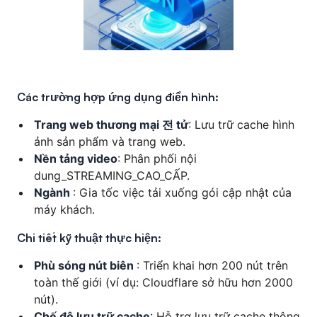
Các trường hợp ứng dụng điển hình:
Trang web thương mại 전 tử
: Lưu trữ cache hình
ảnh sản phẩm và trang web.
Nền tảng video
: Phân phối nội
dung_STREAMING_CAO_CẤP.
Ngành
: Gia tốc việc tải xuống gói cập nhật của
máy khách.
Chi tiết kỹ thuật thực hiện:
Phù sóng nút biên
: Triển khai hơn 200 nút trên
toàn thế giới (ví dụ: Cloudflare sở hữu hơn 2000
nút).
Chế độ lưu trữ cache
: Hỗ trợ lưu trữ cache thông