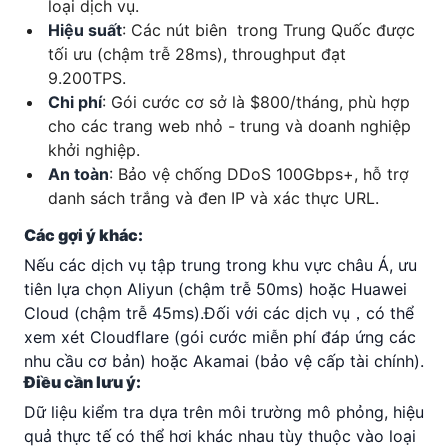
loại dịch vụ.
Hiệu suất
: Các nút biên trong Trung Quốc được
tối ưu (chậm trễ 28ms), throughput đạt
9.200TPS.
Chi phí
: Gói cước cơ sở là $800/tháng, phù hợp
cho các trang web nhỏ - trung và doanh nghiệp
khởi nghiệp.
An toàn
: Bảo vệ chống DDoS 100Gbps+, hỗ trợ
danh sách trắng và đen IP và xác thực URL.
Các gợi ý khác:
Nếu các dịch vụ tập trung trong khu vực châu Á, ưu
tiên lựa chọn Aliyun (chậm trễ 50ms) hoặc Huawei
Cloud (chậm trễ 45ms).
Đối với các dịch vụ，có thể
xem xét Cloudflare (gói cước miễn phí đáp ứng các
nhu cầu cơ bản) hoặc Akamai (bảo vệ cấp tài chính).
Điều cần lưu ý:
Dữ liệu kiểm tra dựa trên môi trường mô phỏng, hiệu
quả thực tế có thể hơi khác nhau tùy thuộc vào loại