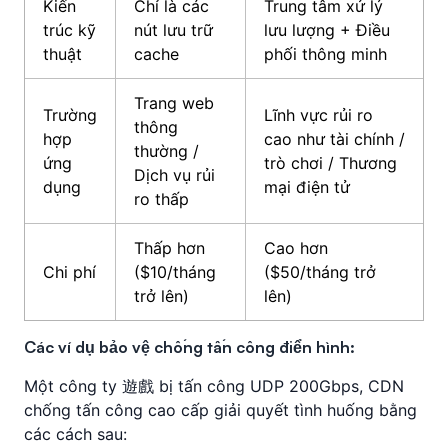
Kiến
Chỉ là các
Trung tâm xử lý
trúc kỹ
nút lưu trữ
lưu lượng + Điều
thuật
cache
phối thông minh
Trang web
Trường
Lĩnh vực rủi ro
thông
hợp
cao như tài chính /
thường /
ứng
trò chơi / Thương
Dịch vụ rủi
dụng
mại điện tử
ro thấp
Thấp hơn
Cao hơn
Chi phí
($10/tháng
($50/tháng trở
trở lên)
lên)
Các ví dụ bảo vệ chống tấn công điển hình:
Một công ty 遊戲 bị tấn công UDP 200Gbps, CDN
chống tấn công cao cấp giải quyết tình huống bằng
các cách sau: