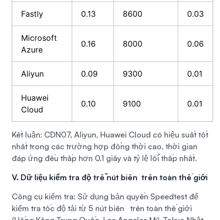
Fastly
0.13
8600
0.03
Microsoft
0.16
8000
0.06
Azure
Aliyun
0.09
9300
0.01
Huawei
0.10
9100
0.01
Cloud
Kết luận: CDN07, Aliyun, Huawei Cloud có hiệu suất tốt
nhất trong các trường hợp đồng thời cao, thời gian
đáp ứng đều thấp hơn 0.1 giây và tỷ lệ lỗi thấp nhất.
V. Dữ liệu kiểm tra độ trễ nút biên trên toàn thế giới
Công cụ kiểm tra: Sử dụng bản quyền Speedtest để
kiểm tra tốc độ tải từ 5 nút biên trên toàn thế giới