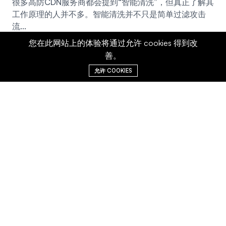
很多高防CDN服务商都会提到“智能清洗”，但真正了解其
工作原理的人并不多。智能清洗并不只是简单过滤攻击
流...
您在此网站上的体验将通过允许 cookies 得到改
善。
允许 COOKIES
全球领先的CDN加速与DDoS防护服务商，以
智能分布式网络与实时安全防御技术，为企
业打造毫秒级极速访问与坚如磐石的网络护
盾。