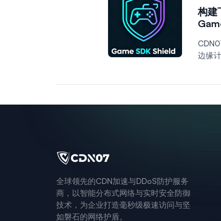
构建
Game
CDN0
边缘计
全球领先的CDN加速与DDoS防护服务
商，以智能分布式网络与实时安全防御
技术，为企业打造毫秒级极速访问与坚
如磐石的网络护盾。