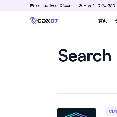
contact@cdn07.com
Mon-Fri: 7*24*365
首页
Search 
CDN