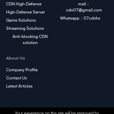
CDN High-Defense
mail：
cdn07@gmail.com
High-Defense Server
Whatsapp：07cdnhs
Game Solutions
Streaming Solutions
Anti-blocking CDN
solution
About Us
Company Profile
Contact Us
Latest Articles
Your experience on this site will be improved by