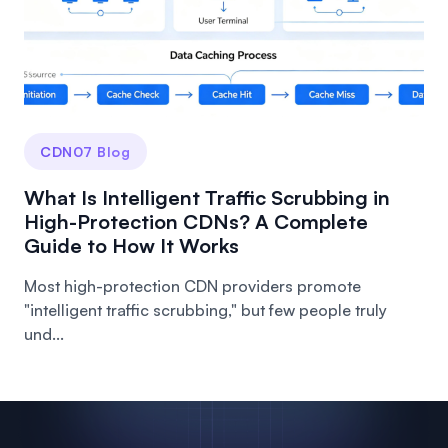
CDN07 Blog
What Is Intelligent Traffic Scrubbing in
High-Protection CDNs? A Complete
Guide to How It Works
Most high-protection CDN providers promote
"intelligent traffic scrubbing," but few people truly
und...